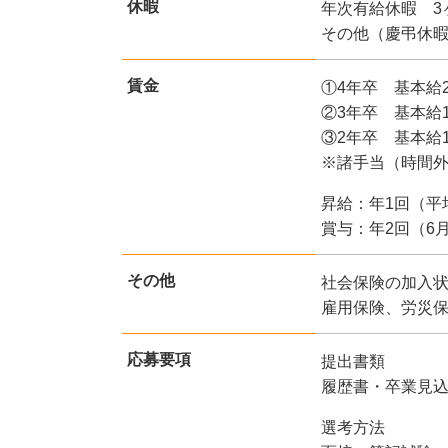
休暇
年次有給休暇 3
その他（慶弔休
賃金
①4年卒 基本給20
②3年卒 基本給19
③2年卒 基本給18
※諸手当（時間
昇給：年1回（平均
賞与：年2回（6月
その他
社会保険の加入
雇用保険、労災
応募要項
提出書類
履歴書・卒業見
選考方法